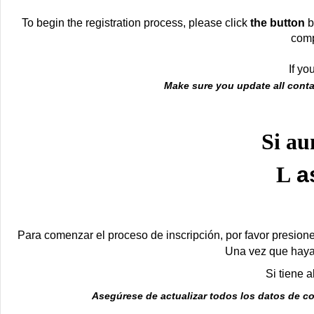
To begin the registration process, please click
the button
b
comp
If yo
Make sure you update all contac
Si au
L
a
Para comenzar el proceso de
inscripción
, por favor presion
Una vez que haya 
Si tiene 
Asegúrese de actualizar todos los datos de co