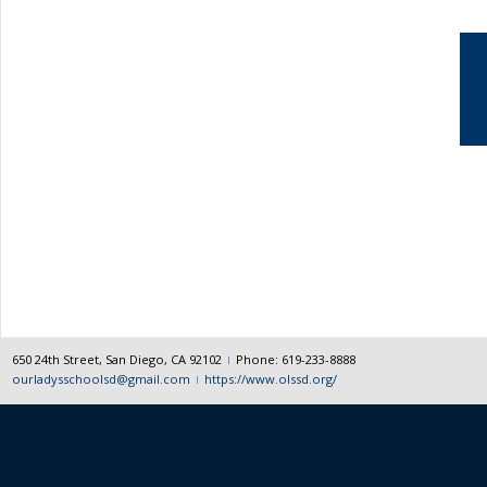
650 24th Street, San Diego, CA 92102
Phone: 619-233-8888
ourladysschoolsd@gmail.com
https://www.olssd.org/